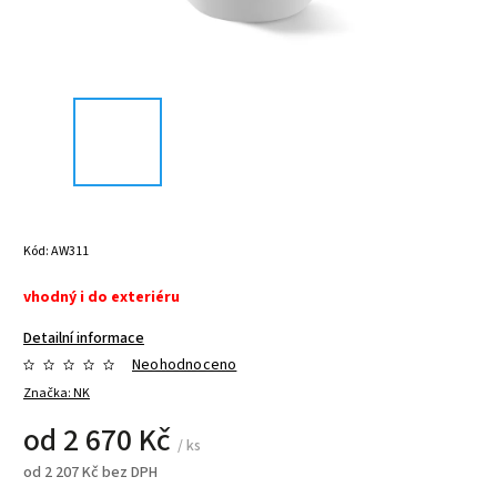
Kód:
AW311
vhodný i do exteriéru
Detailní informace
Neohodnoceno
Značka:
NK
od
2 670 Kč
/ ks
od
2 207 Kč
bez DPH