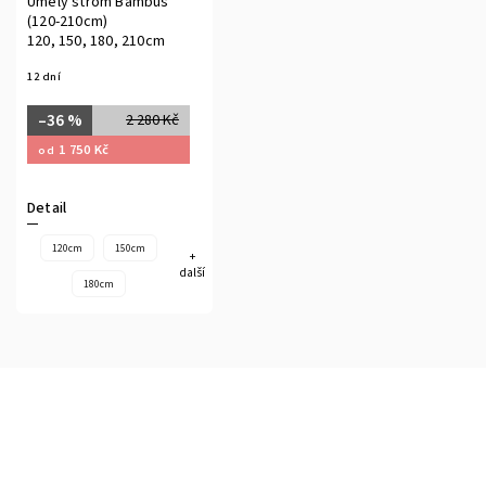
Umělý strom Bambus
(120-210cm)
120, 150, 180, 210cm
12 dní
–36 %
2 280 Kč
1 750 Kč
od
Detail
120cm
150cm
+
další
180cm