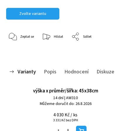
Zvolte variantu
Zeptat se
Hlídat
Sdílet
Varianty
Popis
Hodnocení
Diskuze
výška x průměr/šířka: 45x38cm
14 dní
| AW310
Můžeme doručit do:
26.8.2026
4 030 Kč
/ ks
3 331 Kč bez DPH