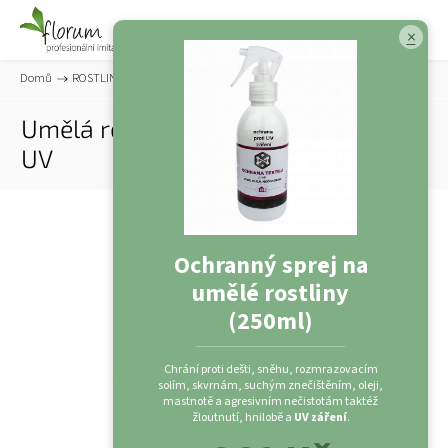
×
Domů
/
ROSTLINY
/
Venkovní
/
Umělá rostlina Schefflera (50cm) - UV
Umělá rostlina Schefflera (50cm) -
UV
Ochranný sprej na
umělé rostliny
(250ml)
Chrání proti dešti, sněhu, rozmrazovacím
solím, skvrnám, suchým znečištěním, oleji,
mastnotě a agresivním nečistotám taktéž
žloutnutí, hnilobě a
UV záření
.