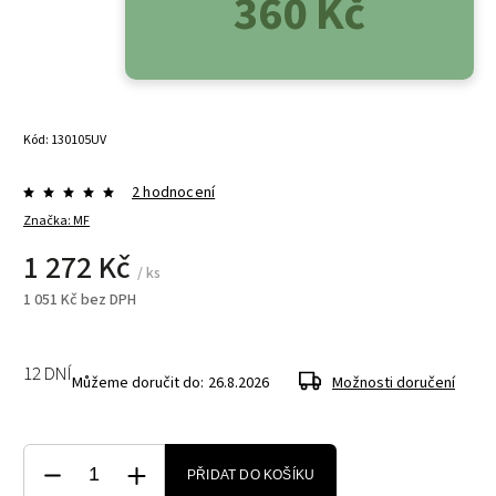
360 Kč
Do košíku
Kód:
130105UV
2 hodnocení
Značka:
MF
1 272 Kč
/ ks
1 051 Kč bez DPH
12 DNÍ
Můžeme doručit do:
26.8.2026
Možnosti doručení
PŘIDAT DO KOŠÍKU